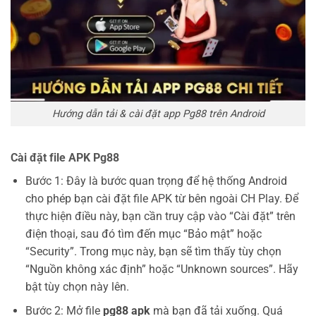
Hướng dẫn tải & cài đặt app Pg88 trên Android
Cài đặt file APK Pg88
Bước 1: Đây là bước quan trọng để hệ thống Android
cho phép bạn cài đặt file APK từ bên ngoài CH Play. Để
thực hiện điều này, bạn cần truy cập vào “Cài đặt” trên
điện thoại, sau đó tìm đến mục “Bảo mật” hoặc
“Security”. Trong mục này, bạn sẽ tìm thấy tùy chọn
“Nguồn không xác định” hoặc “Unknown sources”. Hãy
bật tùy chọn này lên.
Bước 2: Mở file
pg88 apk
mà bạn đã tải xuống. Quá