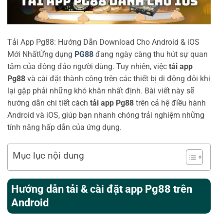
Tải App Pg88: Hướng Dẫn Download Cho Android & iOS
Mới Nhất
Ứng dụng
PG88
đang ngày càng thu hút sự quan
tâm của đông đảo người dùng. Tuy nhiên, việc
tải app
Pg88
và cài đặt thành công trên các thiết bị di động đôi khi
lại gặp phải những khó khăn nhất định. Bài viết này sẽ
hướng dẫn chi tiết cách
tải app Pg88
trên cả hệ điều hành
Android và iOS, giúp bạn nhanh chóng trải nghiệm những
tính năng hấp dẫn của ứng dụng.
Mục lục nội dung
Hướng dẫn tải & cài đặt app Pg88 trên
Android