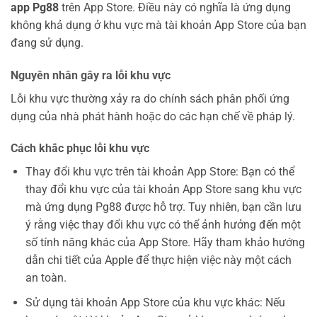
app Pg88
trên App Store. Điều này có nghĩa là ứng dụng
không khả dụng ở khu vực mà tài khoản App Store của bạn
đang sử dụng.
Nguyên nhân gây ra lỗi khu vực
Lỗi khu vực thường xảy ra do chính sách phân phối ứng
dụng của nhà phát hành hoặc do các hạn chế về pháp lý.
Cách khắc phục lỗi khu vực
Thay đổi khu vực trên tài khoản App Store: Bạn có thể
thay đổi khu vực của tài khoản App Store sang khu vực
mà ứng dụng Pg88 được hỗ trợ. Tuy nhiên, bạn cần lưu
ý rằng việc thay đổi khu vực có thể ảnh hưởng đến một
số tính năng khác của App Store. Hãy tham khảo hướng
dẫn chi tiết của Apple để thực hiện việc này một cách
an toàn.
Sử dụng tài khoản App Store của khu vực khác: Nếu