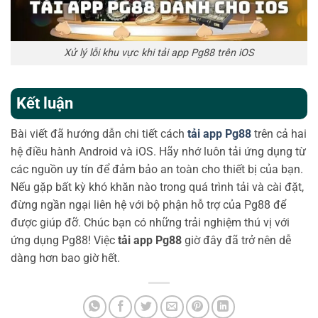
Xử lý lỗi khu vực khi tải app Pg88 trên iOS
Kết luận
Bài viết đã hướng dẫn chi tiết cách
tải app Pg88
trên cả hai
hệ điều hành Android và iOS. Hãy nhớ luôn tải ứng dụng từ
các nguồn uy tín để đảm bảo an toàn cho thiết bị của bạn.
Nếu gặp bất kỳ khó khăn nào trong quá trình tải và cài đặt,
đừng ngần ngại liên hệ với bộ phận hỗ trợ của Pg88 để
được giúp đỡ. Chúc bạn có những trải nghiệm thú vị với
ứng dụng Pg88! Việc
tải app Pg88
giờ đây đã trở nên dễ
dàng hơn bao giờ hết.