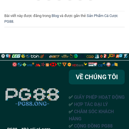
Bài viết này được đăng trong
Blog
và được gắn thẻ
Sản Phẩm Cá Cược
PG88
.
VỀ CHÚNG TÔI
✅
GIẤY PHÉP HOẠT ĐỘNG
✅
HỢP TÁC ĐẠI LÝ
✅
CHĂM SÓC KHÁCH
HÀNG
✅
CỘNG ĐỒNG PG88