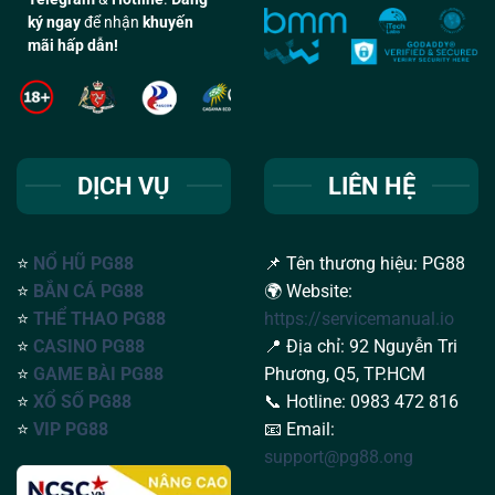
ký ngay
để nhận
khuyến
mãi hấp dẫn!
DỊCH VỤ
LIÊN HỆ
⭐
NỔ HŨ PG88
📌 Tên thương hiệu: PG88
⭐
BẮN CÁ PG88
🌍 Website:
⭐
THỂ THAO PG88
https://servicemanual.io
⭐
CASINO PG88
📍 Địa chỉ: 92 Nguyễn Tri
⭐
GAME BÀI PG88
Phương, Q5, TP.HCM
⭐
XỔ SỐ PG88
📞 Hotline: 0983 472 816
⭐
VIP PG88
📧 Email:
support@pg88.ong