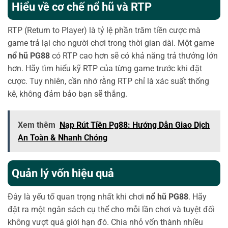
Hiểu về cơ chế nổ hũ và RTP
RTP (Return to Player) là tỷ lệ phần trăm tiền cược mà
game trả lại cho người chơi trong thời gian dài. Một game
nổ hũ PG88
có RTP cao hơn sẽ có khả năng trả thưởng lớn
hơn. Hãy tìm hiểu kỹ RTP của từng game trước khi đặt
cược. Tuy nhiên, cần nhớ rằng RTP chỉ là xác suất thống
kê, không đảm bảo bạn sẽ thắng.
Xem thêm
Nạp Rút Tiền Pg88: Hướng Dẫn Giao Dịch
An Toàn & Nhanh Chóng
Quản lý vốn hiệu quả
Đây là yếu tố quan trọng nhất khi chơi
nổ hũ PG88
. Hãy
đặt ra một ngân sách cụ thể cho mỗi lần chơi và tuyệt đối
không vượt quá giới hạn đó. Chia nhỏ vốn thành nhiều