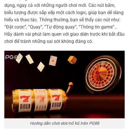
dụng, ngay cả với những người chơi mới. Các nút bấm,
biểu tượng được sắp xếp một cách logic, giúp bạn dễ dàng
hiểu và thao tác. Thông thường, bạn sẽ thấy các nút như:
“Đặt cược”, “Quay”, “Tự động quay”, “Thông tin game”…
Hãy dành vài phút làm quen với giao diện trước khi bắt đầu
chơi để tránh những sai sót không đáng có.
Hướng dẫn chơi slot/nổ hũ trên PG88