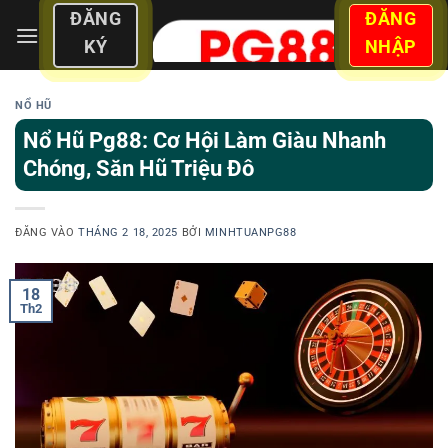
Bỏ
ĐĂNG
ĐĂNG
qua
KÝ
NHẬP
nội
dung
NỔ HŨ
Nổ Hũ Pg88: Cơ Hội Làm Giàu Nhanh
Chóng, Săn Hũ Triệu Đô
ĐĂNG VÀO
THÁNG 2 18, 2025
BỞI
MINHTUANPG88
18
Th2