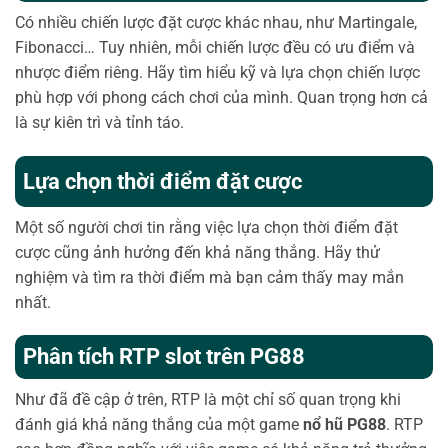
Có nhiều chiến lược đặt cược khác nhau, như Martingale,
Fibonacci… Tuy nhiên, mỗi chiến lược đều có ưu điểm và
nhược điểm riêng. Hãy tìm hiểu kỹ và lựa chọn chiến lược
phù hợp với phong cách chơi của mình. Quan trọng hơn cả
là sự kiên trì và tỉnh táo.
Lựa chọn thời điểm đặt cược
Một số người chơi tin rằng việc lựa chọn thời điểm đặt
cược cũng ảnh hưởng đến khả năng thắng. Hãy thử
nghiệm và tìm ra thời điểm mà bạn cảm thấy may mắn
nhất.
Phân tích RTP slot trên PG88
Như đã đề cập ở trên, RTP là một chỉ số quan trọng khi
đánh giá khả năng thắng của một game
nổ hũ PG88
. RTP